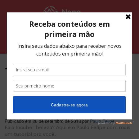
Pular
para
o
conteúdo
Alternar navegação
Tag:
Revolution Slider
Como criar um slide
com o Revolution Slider
no WordPress
Publicado em
26 de setembro de 2018
por
Paulo Felipe
.
Fala Incuber beleza? Aqui é o Paulo Felipe com mais
um tutorial pra você.