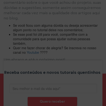
comentário sobre o que você achou do projeto, suas
dúvidas e sugestões, somente assim conseguiremos
melhorar cada vez mais a qualidade dos artigos aqui
no blog.
Se você ficou com alguma dúvida ou deseja acrescentar
algum ponto no tutorial deixe nos comentários;
Se esse post foi útil para você, compartilhe com a
comunidade para que possa ajudar outras pessoas
também,
Quer me fazer chorar de alegria? Se inscreva no nosso
canal no
Youtube
????
Um abraço e até o próximo post!
Publicado em:
Wordpress
Marcado como:
Imagens
,
Plugin
Wordpress
,
Revolution Slider
,
Slide
Deixe um comentário
Receba conteúdos e novos tutorais quentinhos
Quero receber