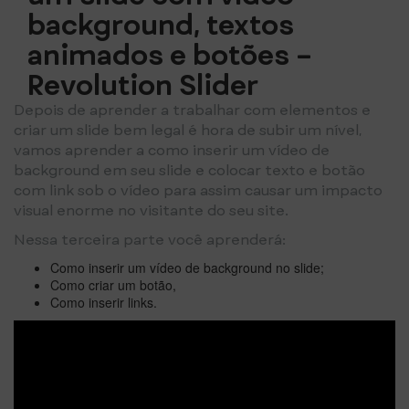
background, textos
animados e botões –
Revolution Slider
Depois de aprender a trabalhar com elementos e
criar um slide bem legal é hora de subir um nível,
vamos aprender a como inserir um vídeo de
background em seu slide e colocar texto e botão
com link sob o vídeo para assim causar um impacto
visual enorme no visitante do seu site.
Nessa terceira parte você aprenderá:
Como inserir um vídeo de background no slide;
Como criar um botão,
Como inserir links.