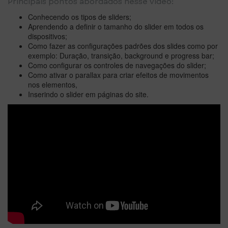
Principais pontos abordados nesse vídeo:
Conhecendo os tipos de sliders;
Aprendendo a definir o tamanho do slider em todos os
dispositivos;
Como fazer as configurações padrões dos slides como por
exemplo: Duração, transição, background e progress bar;
Como configurar os controles de navegações do slider;
Como ativar o parallax para criar efeitos de movimentos
nos elementos,
Inserindo o slider em páginas do site.