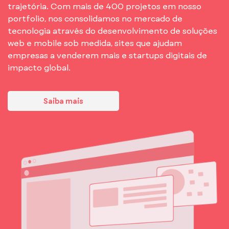
trajetória. Com mais de 400 projetos em nosso
portfolio, nos consolidamos no mercado de
tecnologia através do desenvolvimento de soluções
web e mobile sob medida, sites que ajudam
empresas a venderem mais e startups digitais de
impacto global.
Saiba mais