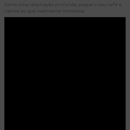
tome uma respiração profunda, pegue o seu café e
vamos ao que realmente interessa.