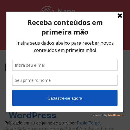
Pular
para
o
conteúdo
Alternar navegação
Mês:
junho 2019
Formulário de
depoimentos com
Strong Testimonials
WordPress
Publicado em
13 de junho de 2019
por
Paulo Felipe
.
Salve Salve Incuber beleza? Aqui é o Paulo Felipe