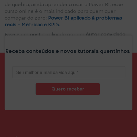
de quebra, ainda aprender a usar o Power BI, esse
curso online é o mais indicado para quem quer
começar do zero:
Power BI aplicado à problemas
reais – Métricas e KPI’s
.
Esse é um post publicado por um
Autor convidado
.
Publicado em:
Gestão
Marcado como:
Business Intelligence
Deixe um comentário
Receba conteúdos e novos tutorais quentinhos
Quero receber