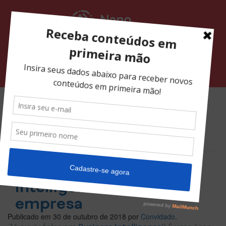
Pular
para
o
conteúdo
Alternar navegação
Tag:
Business
Intelligence
Por que aplicar Business
Intelligence na sua
empresa
Publicado em
30 de outubro de 2018
por
Convidado
.