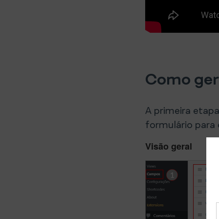
Como gere
A primeira etap
formulário para 
Visão geral