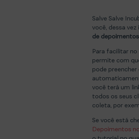
Salve Salve Incu
você, dessa vez
de depoimentos 
Para facilitar n
permite com que
pode preencher 
automaticamente
você terá um li
todos os seus c
coleta, por exem
Se você está ch
Depoimentos no
o tutorial no qu