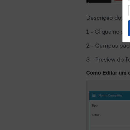
Descrição dos i
1 - Clique no s
2 - Campos padr
3 - Preview do 
Como Editar um