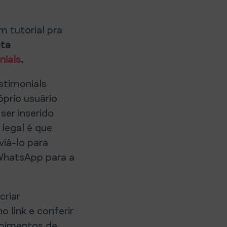
m tutorial pra
eta
nials
.
stimonials
prio usuário
er inserido
legal é que
iá-lo para
 WhatsApp para a
criar
no link e conferir
epoimentos de