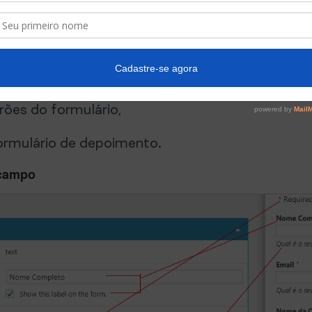
tens destacados:
ubmenu “Campos” do menu “Strong Testimonials”;
ões do formulário,
formulário de depoimento.
 campo