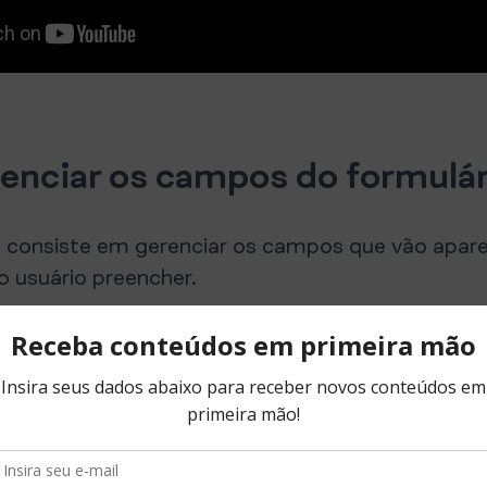
nciar os campos do formulár
a consiste em gerenciar os campos que vão apar
o usuário preencher.