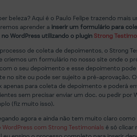
ber beleza? Aqui é o Paulo Felipe trazendo mais u
 iremos aprender a
inserir um formulário para col
no WordPress utilizando o plugin
Strong Testimo
o processo de coleta de depoimentos, o Strong Te
 criemos um formulário no nosso site onde o pró
com o seu depoimento e esse depoimento pode s
 no site ou pode ser sujeito a pré-aprovação. O 
nk apenas para coleta de depoimento e poderá env
lientes sem precisar enviar um doc. ou pedir por
plo (fiz muito isso).
egando agora e ainda não tem muito claro como 
 WordPress com Strong Testimonials
é só clicar 
al eu ensino o processo completo para inserir d