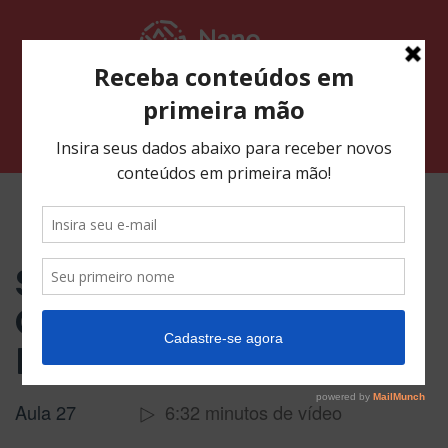
Pular
para
o
conteúdo
Alternar navegação
Curso Mago Contact Form 7
Special Mail tags
Contact Form 7 –
Introdução
Aula 27
6:32 minutos de vídeo