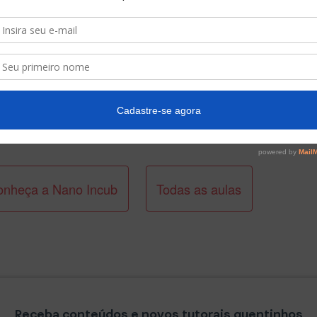
sk
en
o
onheça a Nano Incub
Todas as aulas
Receba conteúdos e novos tutorais quentinhos