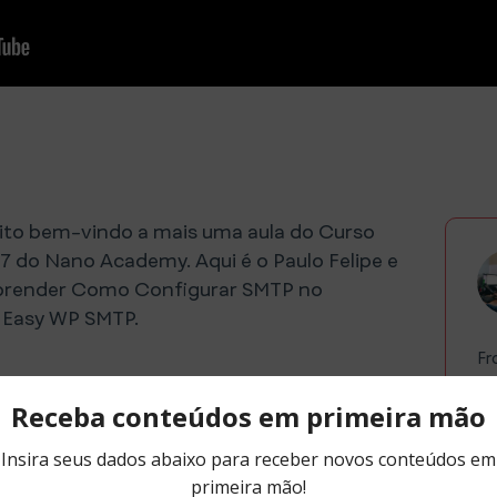
uito bem-vindo a mais uma aula do Curso
 do Nano Academy. Aqui é o Paulo Felipe e
prender Como Configurar SMTP no
n Easy WP SMTP.
Fr
Es
FA
fo
de
po