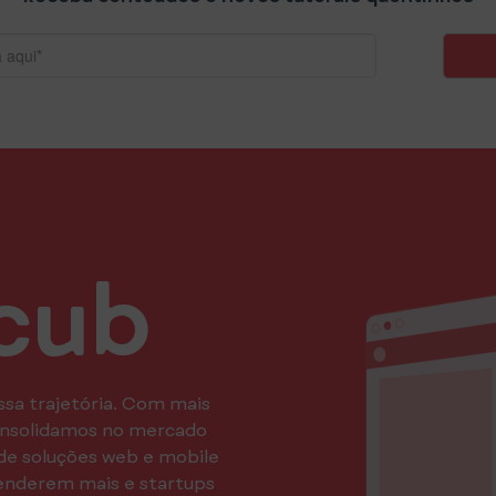
cub
ssa trajetória. Com mais
consolidamos no mercado
de soluções web e mobile
enderem mais e startups