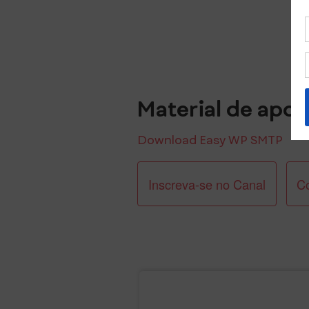
Material de apoi
Download Easy WP SMTP
Inscreva-se no Canal
C