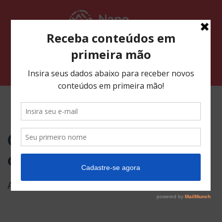
Pular
para
o
conteúdo
Alternar navegação
Curso Mago Contact Form 7
Como Inserir Campo
de Mensagem no CF7
Aula 13
7:46 minutos de vídeo