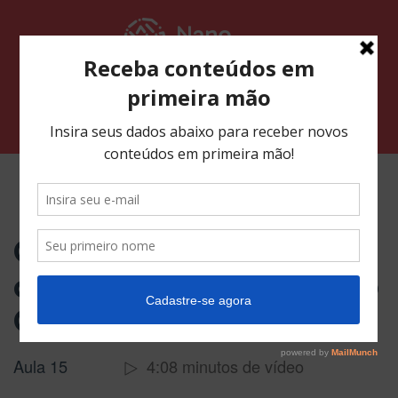
Pular
para
o
conteúdo
Alternar navegação
Curso Mago Contact Form 7
Como Inserir Campo
de Aceito os Termos no
CF7
Aula 15
4:08 minutos de vídeo